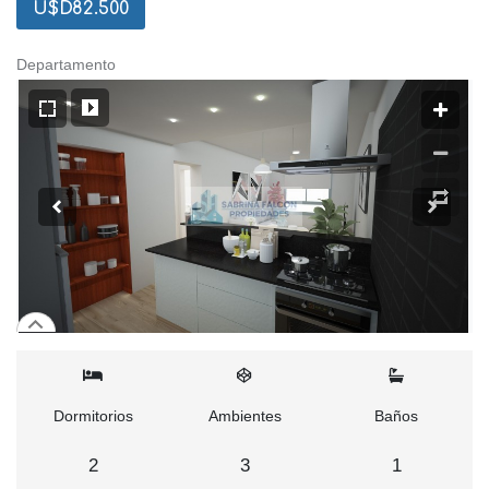
U$D82.500
Departamento
Dormitorios
Ambientes
Baños
2
3
1